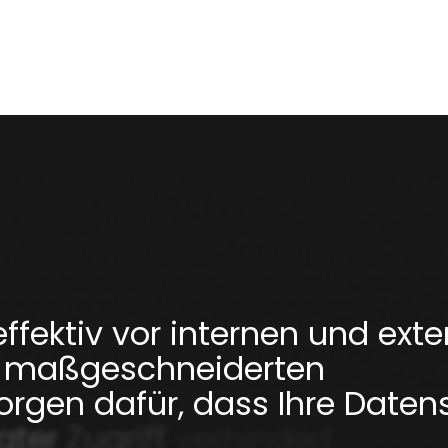
effektiv
vor
internen
und
exte
maßgeschneiderten
orgen
dafür,
dass
Ihre
Daten
gter
Zugriff
verhindert
wird.
S