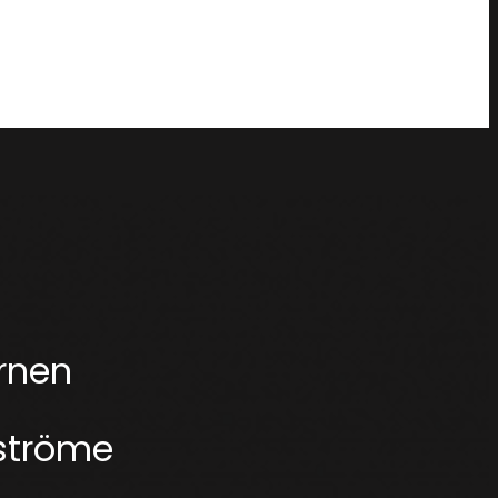
rnen
ströme
etzen
Sie