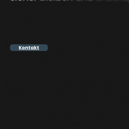
auf
ganzheitliche
Netzwerk
zuverlässig
zu
schützen.
Kontakt