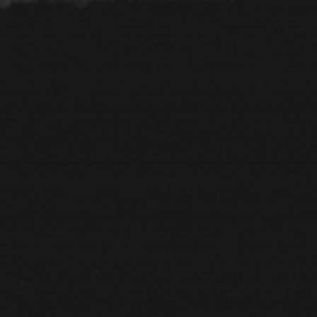
sicherheit,
um
Ihre
IT-Infrast